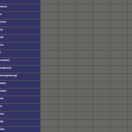
X
X X
X X
X
nese
X
te
X
X
X
rino
ey
X
and
X
X
ica
X
X
i
X
siatic)
X
X X X
X X
uropean)
X
X X
X X X
X X X
X
Koenigsberg)
X
X
X
stan
X
stan
X
X
X
ine
X X
X X X
X X
X
ze
X
bia
X
da
X X
X X X
X X
alia
X
X