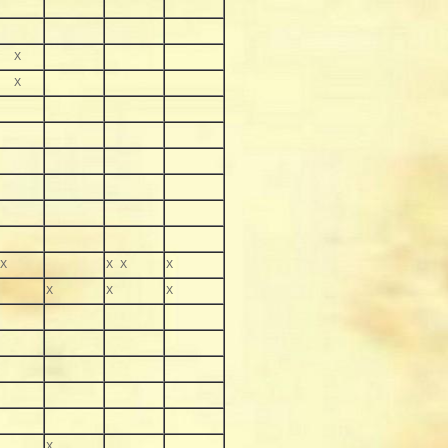
X
X
 X
 X
 X
X X
X
X
X
X
X
X
X
X