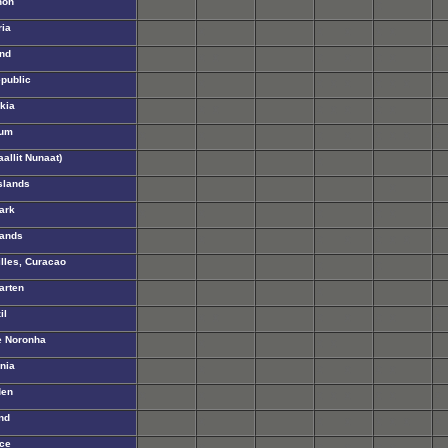
non
X
ria
X
X X
X X
X
and
X X
X X
X X
public
X
X X X
X X X
X
kia
X X
X X X
X X
X
ium
X
X
X X
X X X
X
allit Nunaat)
X
slands
X
ark
X
X
X
X X
lands
X
X X
X X X
X
illes, Curacao
X
X
arten
X
il
X X
X X
X X
X
e Noronha
X
X X
nia
X
X X
X X
X
en
X
X
X X X
X X
X
nd
X
X X
X X X
X
ce