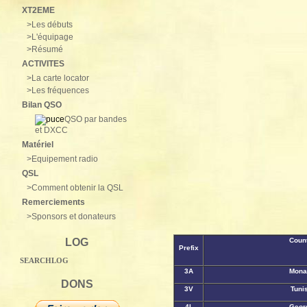
XT2EME
>
Les débuts
>
L'équipage
>
Résumé
ACTIVITES
>
La carte locator
>
Les fréquences
Bilan QSO
QSO par bandes
et DXCC
Matériel
>
Equipement radio
QSL
>
Comment obtenir la QSL
Remerciements
>
Sponsors et donateurs
LOG
>
Coun
Prefix
SEARCHLOG
3A
Mona
DONS
3V
Tuni
4L
Geor