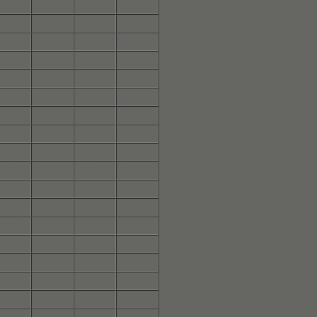
 X X
X
X
X
X
X
X
X
 X X
X
X
X
 X X
X
X
 X X
X
X
X
X
X
X
X
 X
X
X X
X
 X X
 X
X
X X
X
 X X
X
 X X
X
X