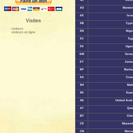
4O
Monten
4X
Isra
Visites
5B
Cypr
visiteurs
5N
Nige
visiteurs en ligne
5V
Tog
5X
Ugan
6W
Sene
6Y
Jama
8P
Barba
9A
Croa
9H
Mal
9K
Kuwa
A6
United Arab
A7
Qat
BY
Chi
C9
Mozamb
CN
Moro