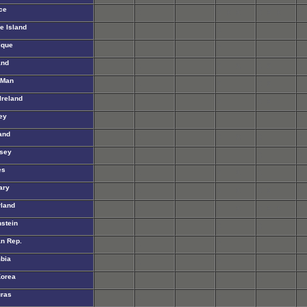
ce
X
X X X
X X X
X
e Island
X
ique
X
and
X
X X
X X
X
f Man
X
X
X X
Ireland
X
X X
ey
and
X
X X
X
sey
X
es
X
X X
X
ary
X
X X
X X
X
rland
X
X X
X X X
X
nstein
X
X
n Rep.
X
X
bia
X
X
Korea
X
X
ras
X
X