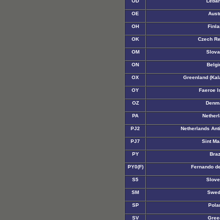
OD
Leba
OE
Aust
OH
Finl
OK
Czech Re
OM
Slova
ON
Belg
OX
Greenland (Kala
OY
Faeroe I
OZ
Denm
PA
Nether
PJ2
Netherlands Ant
PJ7
Sint Ma
PY
Braz
PY0(F)
Fernando d
S5
Slove
SM
Swed
SP
Pola
SV
Gree